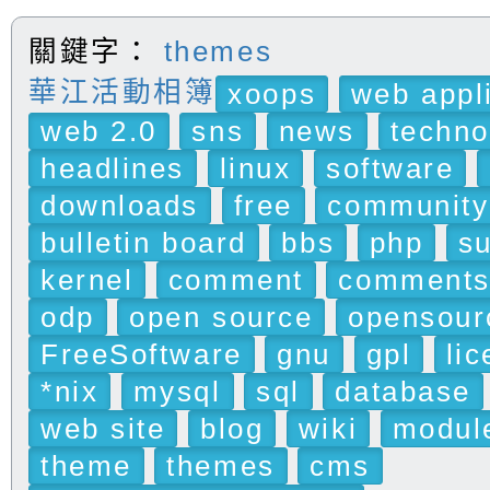
關鍵字：
themes
華江活動相簿
xoops
web appl
web 2.0
sns
news
techno
headlines
linux
software
downloads
free
community
bulletin board
bbs
php
s
kernel
comment
comment
odp
open source
opensour
FreeSoftware
gnu
gpl
li
*nix
mysql
sql
database
web site
blog
wiki
modul
theme
themes
cms