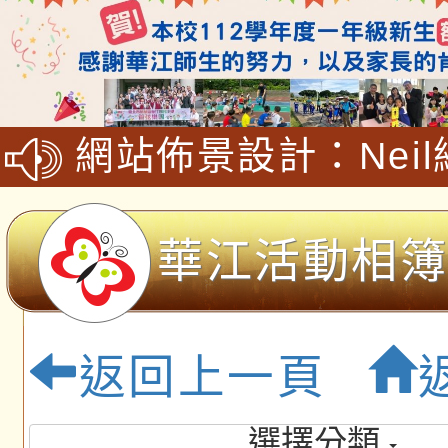
網站佈景設計：Nei
工坊,程式設計師徐嘉裕(
hsu)
華江活動相簿
華江國民小學
返回上一頁
themes
選擇分類