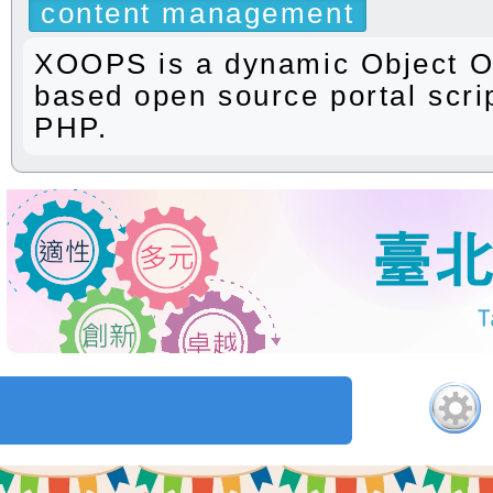
content management
XOOPS is a dynamic Object O
based open source portal scrip
PHP.
歡迎參觀：臺北市華江國民小學網