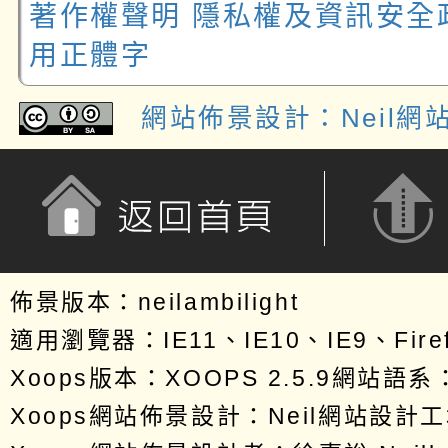
著作權聲明
隱私權及資訊安全
用正體字
網站佈景設計：Neil網
neilambilight
佈景採
用CC
授權名
返回首頁
返回頂端
佈景版本：
neilambilight
標示─
適用瀏覽器：IE11、IE10、IE9、Firef
相同方
Xoops版本：
XOOPS 2.5.9
網站語系：
式分享
Xoops
網站佈景設計
：
Neil網站設計