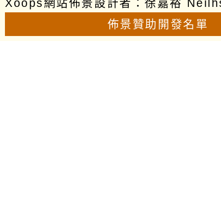
Xoops網站佈景設計者：
徐嘉裕 Neilh
佈景贊助開發名單