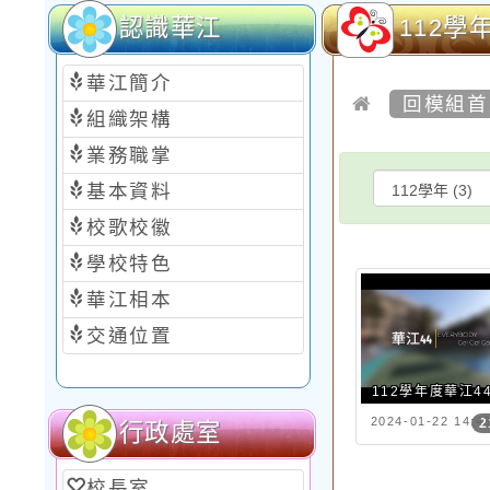
認識華江
112學
華江簡介
回模組首
組織架構
業務職掌
基本資料
校歌校徽
學校特色
華江相本
交通位置
112學年度華江4
2024-01-22 14:4
2
行政處室
校長室