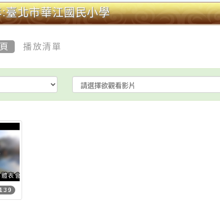
年:臺北市華江國民小學
頁
播放清單
4體表會精華影片(感謝劉家瑋製作)
3:16
139