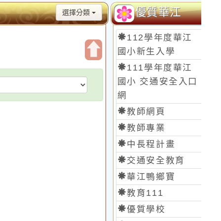
優質華江
選擇分類
112學年度華江
國小新生入學
開
111學年度華江
啟
國小 交通安全入口
上
網
方
教師網頁
區
教師專業
塊
中長程計畫
交通安全教育
華江鴨鄉寶
教育111
優質學校